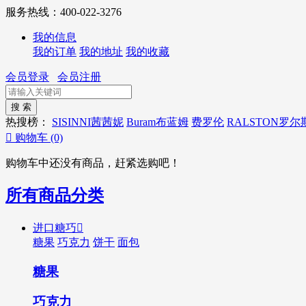
服务热线：400-022-3276
我的信息
我的订单
我的地址
我的收藏
会员登录
会员注册
热搜榜：
SISINNI茜茜妮
Buram布蓝姆
费罗伦
RALSTON罗尔

购物车
(0)
购物车中还没有商品，赶紧选购吧！
所有商品分类
进口糖巧

糖果
巧克力
饼干
面包
糖果
巧克力