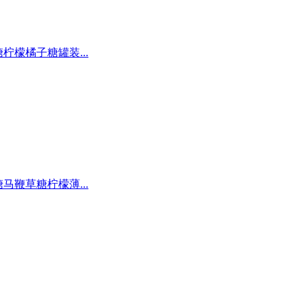
糖柠檬橘子糖罐装...
糖马鞭草糖柠檬薄...