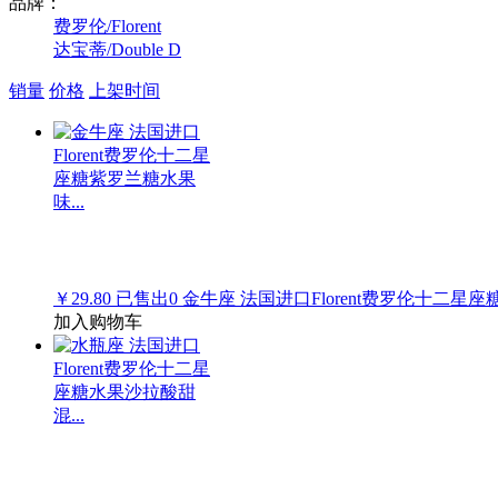
品牌：
费罗伦/Florent
达宝蒂/Double D
销量
价格
上架时间
￥29.80
已售出
0
金牛座 法国进口Florent费罗伦十二星座
加入购物车