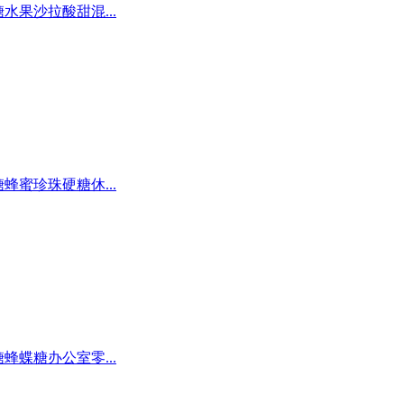
糖水果沙拉酸甜混...
糖蜂蜜珍珠硬糖休...
糖蜂蝶糖办公室零...