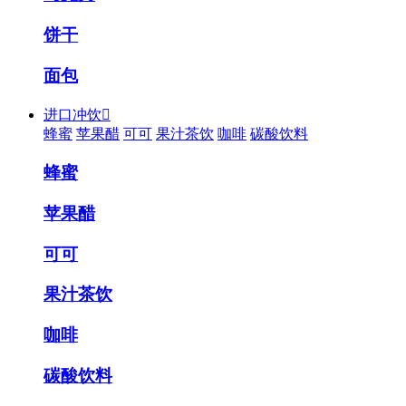
饼干
面包
进口冲饮

蜂蜜
苹果醋
可可
果汁茶饮
咖啡
碳酸饮料
蜂蜜
苹果醋
可可
果汁茶饮
咖啡
碳酸饮料