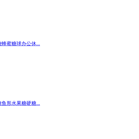
糖蜂蜜糖球办公休...
糖鱼形水果糖硬糖...