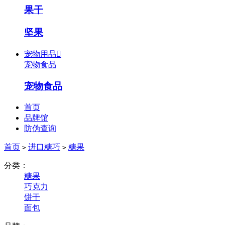
果干
坚果
宠物用品

宠物食品
宠物食品
首页
品牌馆
防伪查询
首页
进口糖巧
糖果
>
>
分类：
糖果
巧克力
饼干
面包