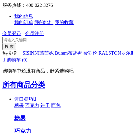
服务热线：400-022-3276
我的信息
我的订单
我的地址
我的收藏
会员登录
会员注册
热搜榜：
SISINNI茜茜妮
Buram布蓝姆
费罗伦
RALSTON罗尔

购物车
(0)
购物车中还没有商品，赶紧选购吧！
所有商品分类
进口糖巧

糖果
巧克力
饼干
面包
糖果
巧克力