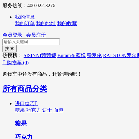
服务热线：400-022-3276
我的信息
我的订单
我的地址
我的收藏
会员登录
会员注册
热搜榜：
SISINNI茜茜妮
Buram布蓝姆
费罗伦
RALSTON罗尔

购物车
(0)
购物车中还没有商品，赶紧选购吧！
所有商品分类
进口糖巧

糖果
巧克力
饼干
面包
糖果
巧克力