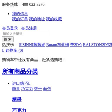
服务热线：400-022-3276
我的信息
我的订单
我的地址
我的收藏
会员登录
会员注册
热搜榜：
SISINNI茜茜妮
Buram布蓝姆
费罗伦
RALSTON罗尔

购物车
(0)
购物车中还没有商品，赶紧选购吧！
所有商品分类
进口糖巧

糖果
巧克力
饼干
面包
糖果
巧克力